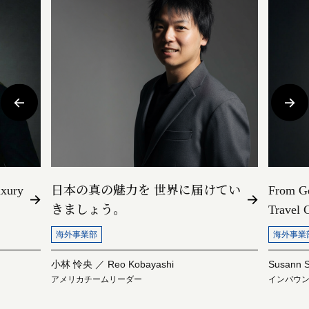
xury
日本の真の魅力を 世界に届けてい
From G
きましょう。
Travel 
海外事業部
海外事業
小林 怜央 ／ Reo Kobayashi
Susann S
アメリカチームリーダー
インバウ