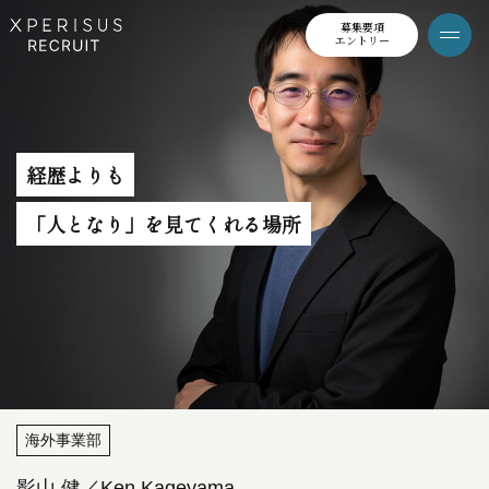
募集要項
エントリー
経歴よりも
「人となり」を見てくれる場所
海外事業部
影山 健／Ken Kageyama